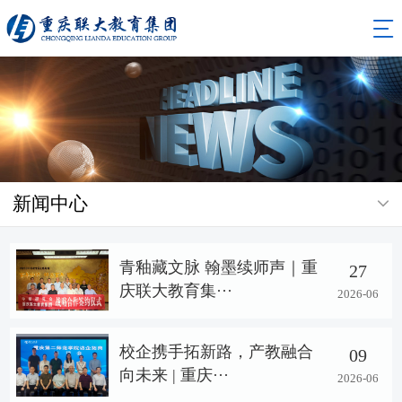
新闻中心
青釉藏文脉 翰墨续师声｜重
27
庆联大教育集···
2026-06
校企携手拓新路，产教融合
09
向未来 | 重庆···
2026-06