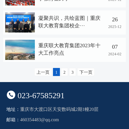
凝聚共识，共绘蓝图｜重庆
26
联大教育集团校企···
2025-12
重庆联大教育集团2023年十
07
大工作亮点
2024-02
上一页
1
2
3
下一页
023-67585291
地址：
重庆市大渡口区天安数码城2期1幢20层
邮箱：
460354483@qq.com