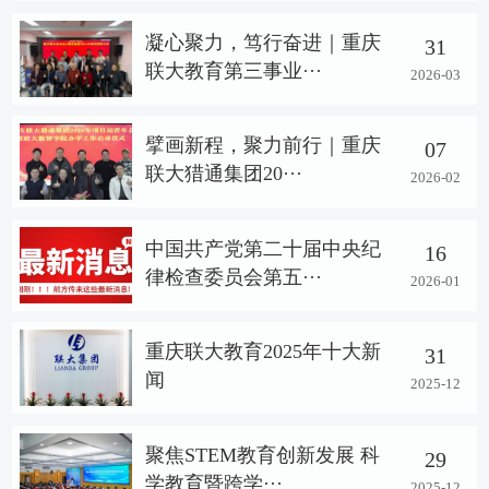
凝心聚力，笃行奋进｜重庆
31
联大教育第三事业···
2026-03
擘画新程，聚力前行｜重庆
07
联大猎通集团20···
2026-02
中国共产党第二十届中央纪
16
律检查委员会第五···
2026-01
重庆联大教育2025年十大新
31
闻
2025-12
聚焦STEM教育创新发展 科
29
学教育暨跨学···
2025-12